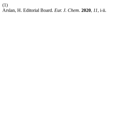
(1)
Arslan, H. Editorial Board.
Eur. J. Chem.
2020
,
11
, i-ii.