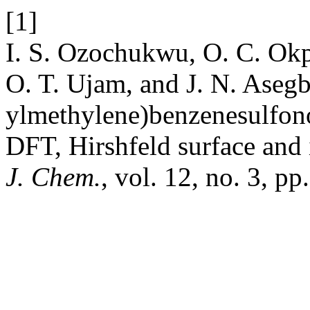
[1]
I. S. Ozochukwu, O. C. Okp
O. T. Ujam, and J. N. Asegb
ylmethylene)benzenesulfono
DFT, Hirshfeld surface and i
J. Chem.
, vol. 12, no. 3, p